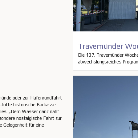
Travemünder Woc
Die 137. Travemünder Woche b
abwechslungsreiches Program
münde oder zur Hafenrundfahrt
stufte historische Barkasse
ldies. „Dem Wasser ganz nah“
sondere nostalgische Fahrt zur
e Gelegenheit für eine