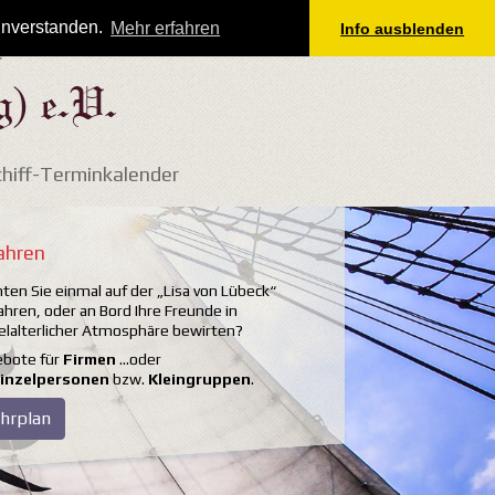
einverstanden.
Mehr erfahren
Info ausblenden
t
) e.V.
hiff-Terminkalender
ahren
ten Sie einmal auf der „Lisa von Lübeck“
ahren, oder an Bord Ihre Freunde in
elalterlicher Atmosphäre bewirten?
bote für
Firmen
…oder
inzelpersonen
bzw.
Kleingruppen
.
hrplan