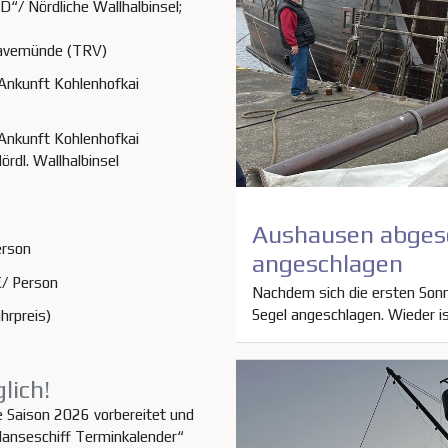
/ Nördliche Wallhalbinsel;
de (TRV)
Ankunft Kohlenhofkai
Ankunft Kohlenhofkai
. Wallhalbinsel
Aushausen abgesc
erson
angeschlagen
erson
Nachdem sich die ersten Sonn
Segel angeschlagen. Wieder is
ben Fahrpreis)
lich!
e Saison 2026 vorbereitet und
„Hanseschiff Terminkalender“