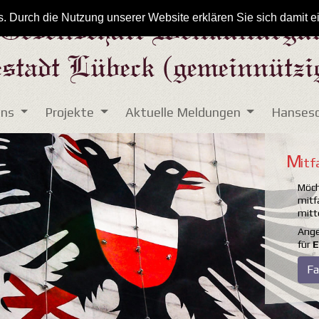
. Durch die Nutzung unserer Website erklären Sie sich damit 
Gesellschaft Weltkulturgu
stadt Lübeck (gemeinnützig
uns
Projekte
Aktuelle Meldungen
Hansesc
M
itf
Möch
mitf
mitt
Ange
für
E
Fa